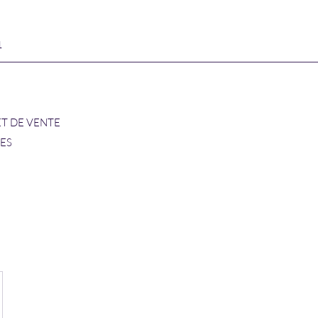
1
ET DE VENTE
RES