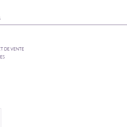
1
ET DE VENTE
RES