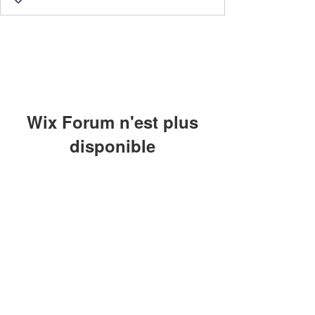
Wix Forum n'est plus
disponible
Cette application a été abandonnée.
Si vous avez besoin d'une
application communautaire, utilisez
Wix Groups.
0420201439
ou
0618319551