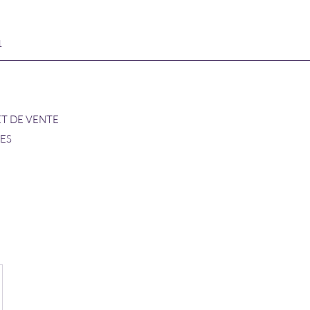
1
ET DE VENTE
RES