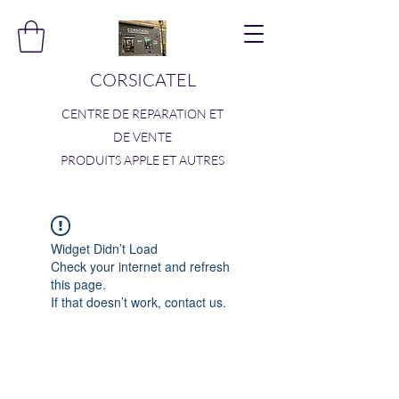
CORSICATEL
CENTRE DE REPARATION ET
DE VENTE
PRODUITS APPLE ET AUTRES
Widget Didn’t Load
Check your internet and refresh
this page.
If that doesn’t work, contact us.