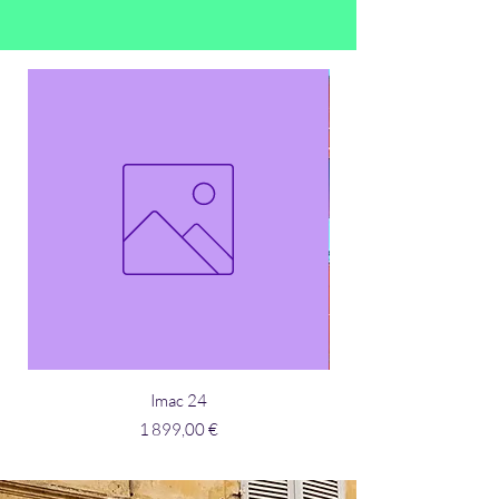
Imac 24
Macbook et Ordinateu
Prix
1 899,00 €